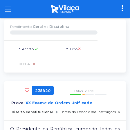
Rendimento
Geral
na
Disciplina
-
-
Acerto
Erro
00
:
04
235820
Dificuldade:
Prova:
XX Exame de Ordem Unificado
Direito Constitucional
Defesa do Estado e das Instituições Democr
O Presidente da República, cumprido todos os