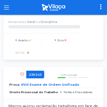
Rendimento
Geral
na
Disciplina
-
-
Acerto
Erro
00
:
04
236243
Dificuldade:
Prova:
XVIII Exame de Ordem Unificado
Direito Processual do Trabalho
Partes e Procuradores
Marcos ajuizou reclamação trabalhista em face de