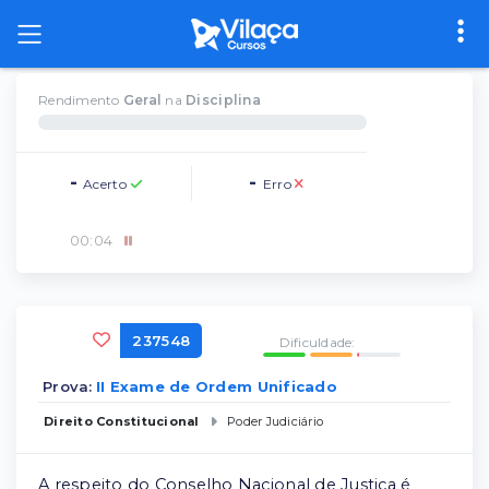
Rendimento
Geral
na
Disciplina
-
-
Acerto
Erro
00
:
04
237548
Dificuldade:
Prova:
II Exame de Ordem Unificado
Direito Constitucional
Poder Judiciário
A respeito do Conselho Nacional de Justiça é