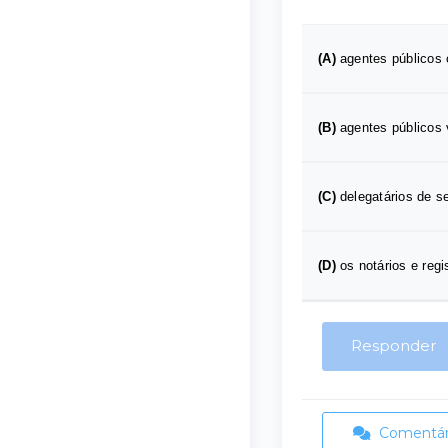
(A)
agentes públicos 
(B)
agentes públicos 
(C)
delegatários de s
(D)
os notários e reg
Responder
Comentári