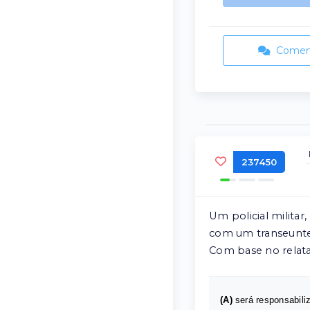
Comen
237450
Um policial milita
com um transeunte 
Com base no relata
(A)
será responsabili