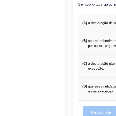
Sendo o contrato ad
(A)
a declaração de n
(B)
seu reconheciment
por outros prejuí
(C)
a declaração não 
execução.
(D)
que essa nulidade
a sua execução.
Responder