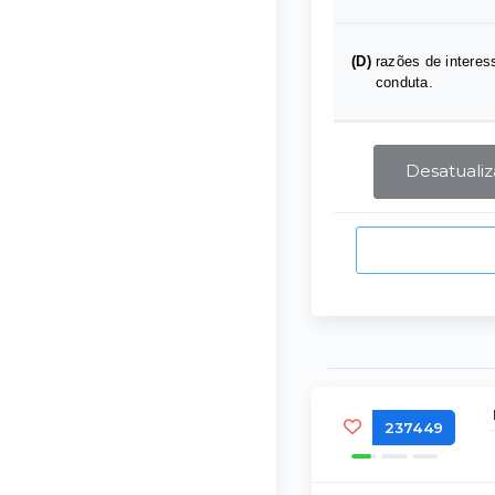
(D)
razões de interes
conduta.
Desatuali
237449