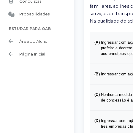
Conquistas
familiares, ao lhe
serviços de transp
Probabilidades
Na qualidade de ad
ESTUDAR PARA OAB
Área do Aluno
(A)
Ingressar com açã
prefeito e decrete
aos princípios qu
Página Inicial
(B)
Ingressar com açã
(C)
Nenhuma medida m
de concessão é a 
(D)
Ingressar com aç
três empresas cli