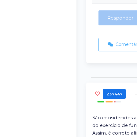
Responder
Comentári
237447
São considerados a
do exercício de fun
Assim, é correto af