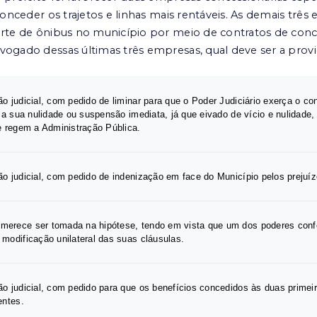
s conceder os trajetos e linhas mais rentáveis. As demais t
orte de ônibus no município por meio de contratos de con
vogado dessas últimas três empresas, qual deve ser a pro
o judicial, com pedido de liminar para que o Poder Judiciário exerça o con
 a sua nulidade ou suspensão imediata, já que eivado de vício e nulidade, p
e regem a Administração Pública.
o judicial, com pedido de indenização em face do Município pelos prejuí
erece ser tomada na hipótese, tendo em vista que um dos poderes confe
modificação unilateral das suas cláusulas.
ão judicial, com pedido para que os benefícios concedidos às duas prim
entes.