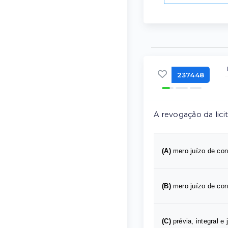
237448
A revogação da lic
(A)
mero juízo de con
(B)
mero juízo de con
(C)
prévia, integral 