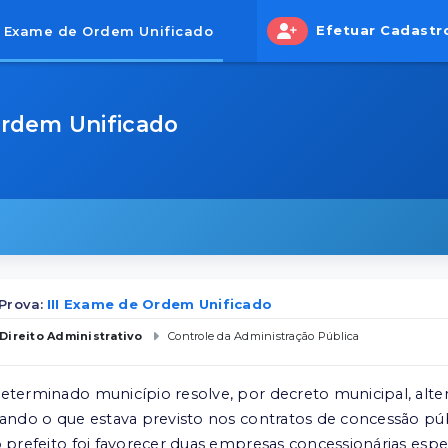
Efetuar Cadastr
II Exame de Ordem Unificado
Ordem Unificado
Prova:
III Exame de Ordem Unificado
Direito Administrativo
Controle da Administração Pública
eterminado município resolve, por decreto municipal, alter
cando o que estava previsto nos contratos de concessão públ
o prefeito foi favorecer duas empresas concessionárias espe