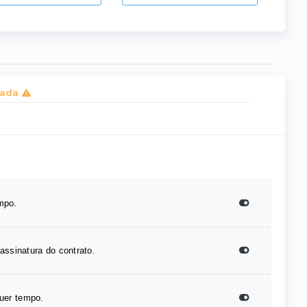
zada
mpo.
assinatura do contrato.
quer tempo.