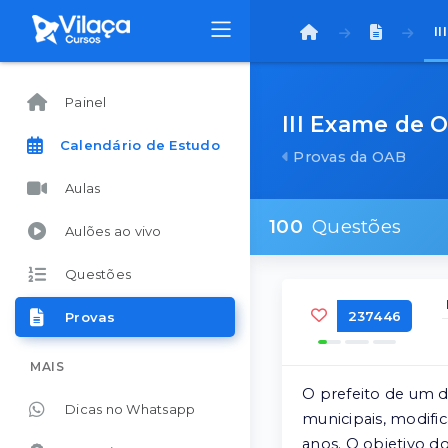
I
Painel
III Exame de 
Calendário de Estudo
Provas da OAB
Aulas
100
Questões
Aulões ao vivo
Questões
237446
Provas
MAIS
O prefeito de um d
Dicas no Whatsapp
municipais, modifi
anos. O objetivo d