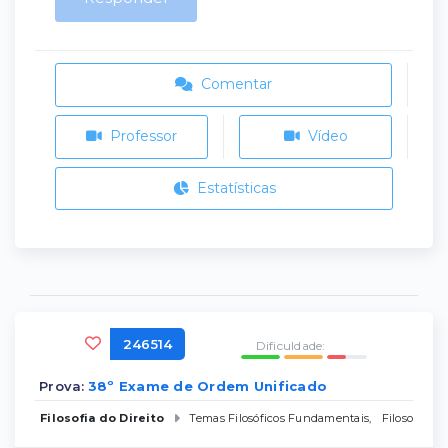
Comentar
Professor
Vídeo
Estatísticas
246514
Dificuldade:
Prova:
38º Exame de Ordem Unificado
Filosofia do Direito
Temas Filosóficos Fundamentais
,
Filosofia C