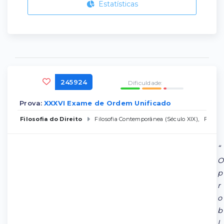
Estatísticas
245924
Dificuldade:
Prova:
XXXVI Exame de Ordem Unificado
Filosofia do Direito
Filosofia Contemporânea (Século XIX)
,
Filosof
“
O
p
r
o
b
l