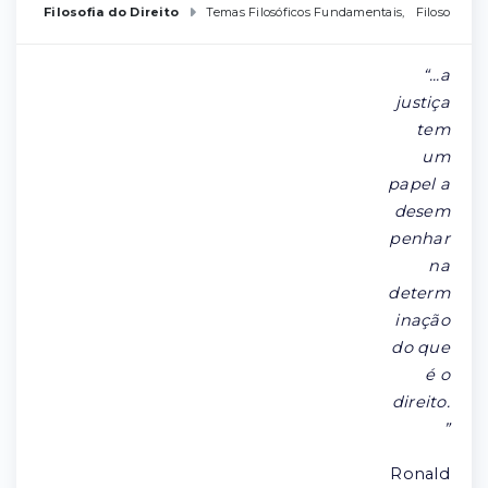
Filosofia do Direito
Temas Filosóficos Fundamentais
,
Filosofia C
“...a
justiça
tem
um
papel a
desem
penhar
na
determ
inação
do que
é o
direito.
”
Ronald