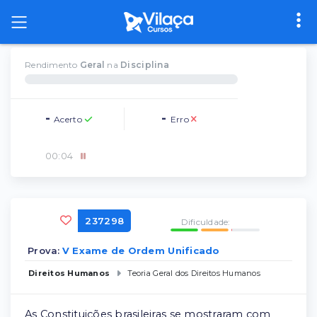
Rendimento
Geral
na
Disciplina
-
-
Acerto
Erro
00
:
04
237298
Dificuldade:
Prova:
V Exame de Ordem Unificado
Direitos Humanos
Teoria Geral dos Direitos Humanos
As Constituições brasileiras se mostraram com