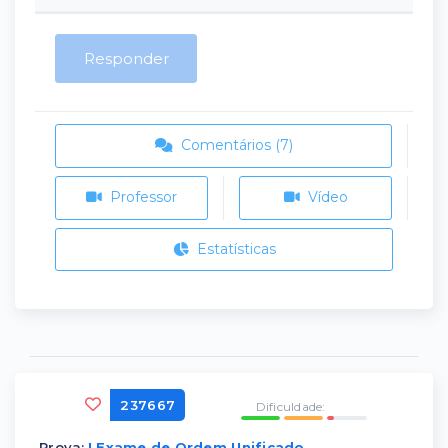
Responder
Comentários (7)
Professor
Vídeo
Estatísticas
237667
Dificuldade:
Prova:
I Exame de Ordem Unificado